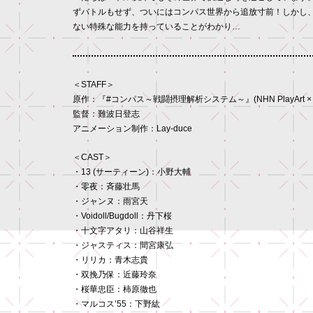
ずバトルもせず、ついにはコンパス世界から追放寸前！しかし
ない特殊な能力を持っていることがわかり…
＜STAFF＞
原作：『#コンパス～戦闘摂理解析システム～』(NHN PlayArt × d
監督：難波日登志
アニメーション制作：Lay-duce
＜CAST＞
・13 (サーティーン)：小野大輔
・零夜：斉藤壮馬
・ジャンヌ：雨宮天
・Voidoll/Bugdoll：丹下桜
・十文字アタリ：山谷祥生
・ジャスティス：間宮康弘
・リリカ：青木志貴
・双挽乃保：近藤玲奈
・桜華忠臣：柿原徹也
・マルコス’55：下野紘