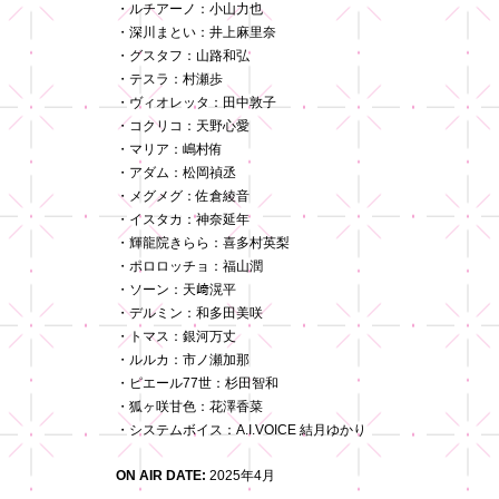
・ルチアーノ：小山力也
・深川まとい：井上麻里奈
・グスタフ：山路和弘
・テスラ：村瀬歩
・ヴィオレッタ：田中敦子
・コクリコ：天野心愛
・マリア：嶋村侑
・アダム：松岡禎丞
・メグメグ：佐倉綾音
・イスタカ：神奈延年
・輝龍院きらら：喜多村英梨
・ポロロッチョ：福山潤
・ソーン：天﨑滉平
・デルミン：和多田美咲
・トマス：銀河万丈
・ルルカ：市ノ瀬加那
・ピエール77世：杉田智和
・狐ヶ咲甘色：花澤香菜
・システムボイス：A.I.VOICE 結月ゆかり
ON AIR DATE:
2025年4月