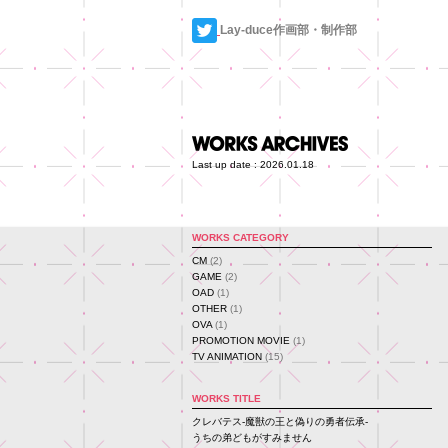
Lay-duce作画部・制作部
Last up date : 2026.01.18
WORKS CATEGORY
CM
(2)
GAME
(2)
OAD
(1)
OTHER
(1)
OVA
(1)
PROMOTION MOVIE
(1)
TV ANIMATION
(15)
WORKS TITLE
クレバテス-魔獣の王と偽りの勇者伝承-
うちの弟どもがすみません