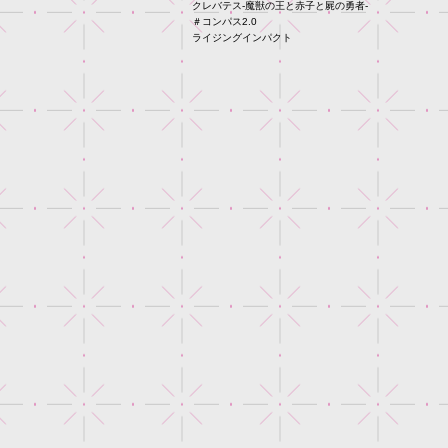
クレバテス-魔獣の王と赤子と屍の勇者-
＃コンパス2.0
ライジングインパクト