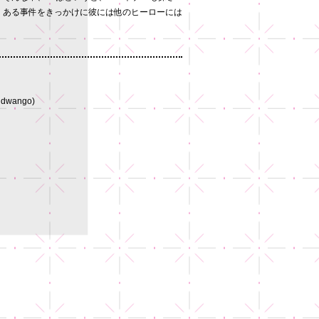
、ある事件をきっかけに彼には他のヒーローには
wango)