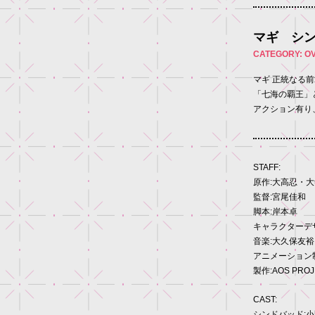
マギ シン
CATEGORY: O
マギ 正統なる
「七海の覇王」
アクション有り
STAFF:
原作:大高忍・
監督:宮尾佳和
脚本:岸本卓
キャラクターデ
音楽:大久保友裕
アニメーション制作
製作:AOS PROJ
CAST:
シンドバッド: