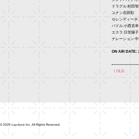
ドラグル:杉田智
ユナン石田彰
セレンディーネ
バドル:小西克幸
エスラ:日笠陽子
ナレーション:
ON AIR DATE:
《 OLD
© 2026 Lay-duce Inc. All Rights Reserved.