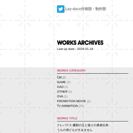
Lay-duce作画部・制作部
Last up date : 2026.01.18
WORKS CATEGORY
CM
(2)
GAME
(2)
OAD
(1)
OTHER
(1)
OVA
(1)
PROMOTION MOVIE
(1)
TV ANIMATION
(15)
WORKS TITLE
クレバテス-魔獣の王と偽りの勇者伝承-
うちの弟どもがすみません