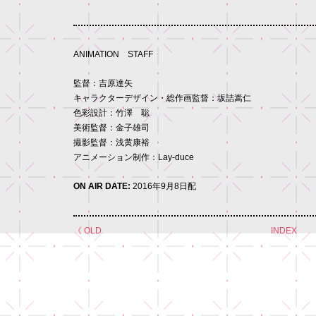
ANIMATION STAFF
監督：吉原達矢
キャラクターデザイン・総作画監督：坂詰嵩仁
色彩設計：竹澤 聡
美術監督：金子雄司
撮影監督：浅黄康裕
アニメーション制作：Lay-duce
ON AIR DATE:
2016年9月8日配
《 OLD
INDEX