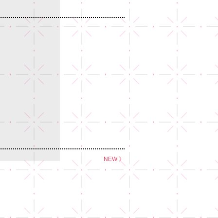
NEW 》