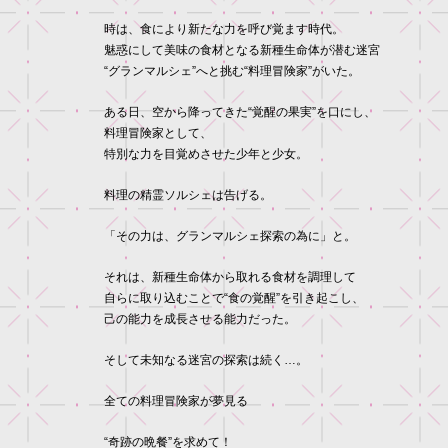
時は、食により新たな力を呼び覚ます時代。
魅惑にして美味の食材となる新種生命体が潜む迷宮
“グランマルシェ”へと挑む“料理冒険家”がいた。
ある日、空から降ってきた“覚醒の果実”を口にし、
料理冒険家として、
特別な力を目覚めさせた少年と少女。
料理の精霊ソルシェは告げる。
「その力は、グランマルシェ探索の為に」と。
それは、新種生命体から取れる食材を調理して
自らに取り込むことで“食の覚醒”を引き起こし、
己の能力を成長させる能力だった。
そして未知なる迷宮の探索は続く…。
全ての料理冒険家が夢見る
“奇跡の晩餐”を求めて！