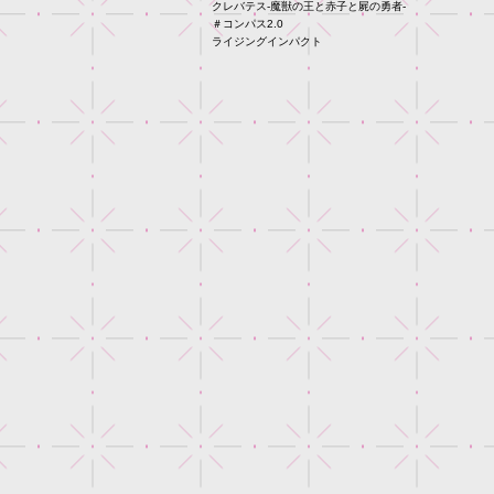
クレバテス-魔獣の王と赤子と屍の勇者-
＃コンパス2.0
ライジングインパクト