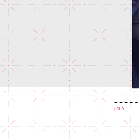
《 OLD