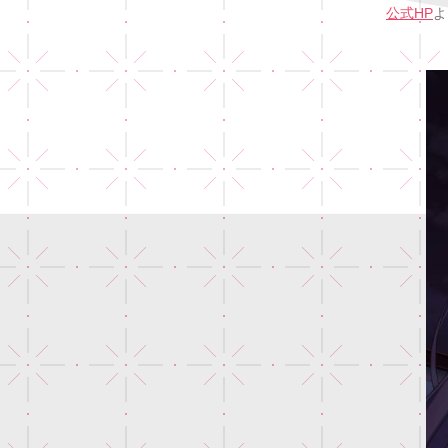
公式HP
よ