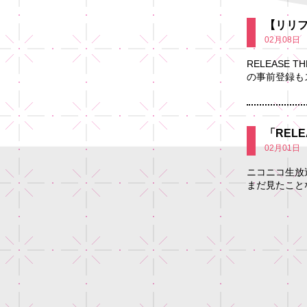
【リリ
02月08日
RELEASE 
の事前登録もスタ
「REL
02月01日
ニコニコ生放送
まだ見たこと