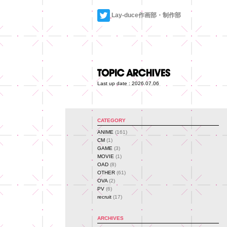
Lay-duce作画部・制作部
Last up date : 2026.07.06
CATEGORY
ANIME
(161)
CM
(1)
GAME
(3)
MOVIE
(1)
OAD
(8)
OTHER
(61)
OVA
(2)
PV
(6)
recruit
(17)
ARCHIVES