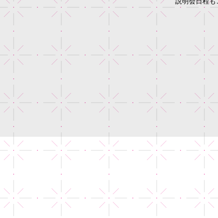
説明会日程もご