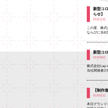
新型コ
らせ】
03月12日
この度、株式
ならびに当社
新型コ
03月04日
株式会社La
当社関係者の
【制作進
03月01日
本日グランド