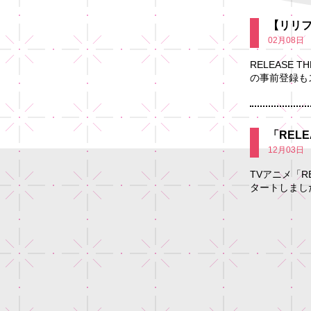
【リリ
02月08日
RELEASE 
の事前登録もスタ
「REL
12月03日
TVアニメ「R
タートしました