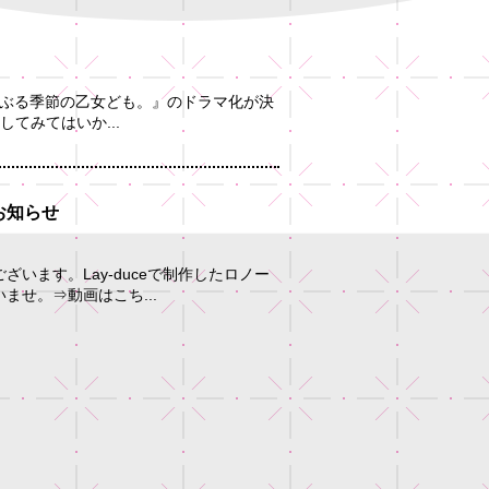
た『荒ぶる季節の乙女ども。』のドラマ化が決
てみてはいか...
お知らせ
います。Lay-duceで制作したロノー
せ。⇒動画はこち...