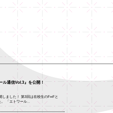
ル通信Vol.3』を公開！
開しました！ 第3回は在校生のF∞Fと
 「エトワール...