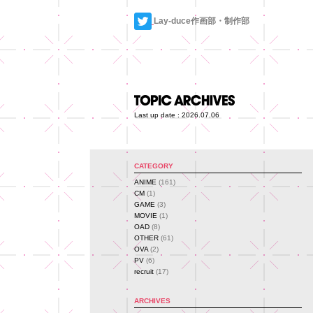
Lay-duce作画部・制作部
Last up date : 2026.07.06
CATEGORY
ANIME
(161)
CM
(1)
GAME
(3)
MOVIE
(1)
OAD
(8)
OTHER
(61)
OVA
(2)
PV
(6)
recruit
(17)
ARCHIVES