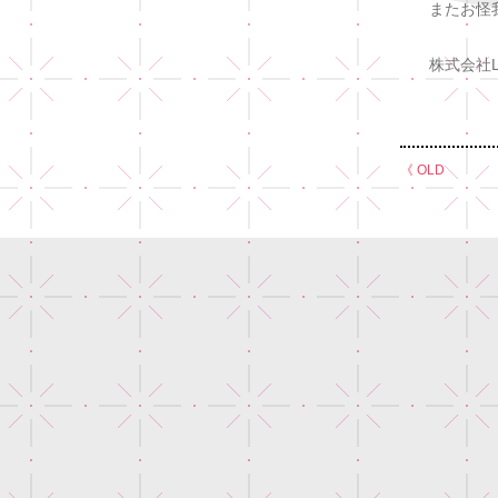
またお怪
株式会社La
《 OLD