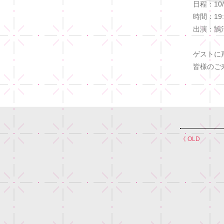
日程：10
時間：19:
出演：鵠
ゲストに
皆様のご
《 OLD