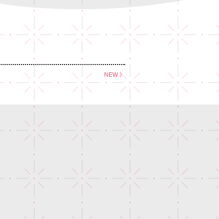
NEW 》