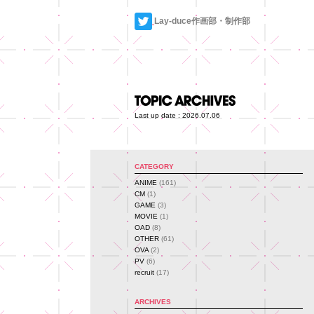
Lay-duce作画部・制作部
Last up date : 2026.07.06
CATEGORY
ANIME
(161)
CM
(1)
GAME
(3)
MOVIE
(1)
OAD
(8)
OTHER
(61)
OVA
(2)
PV
(6)
recruit
(17)
ARCHIVES