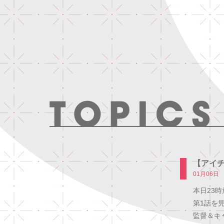
【アイ
01月06日
本日23
第1話を
監督＆キ