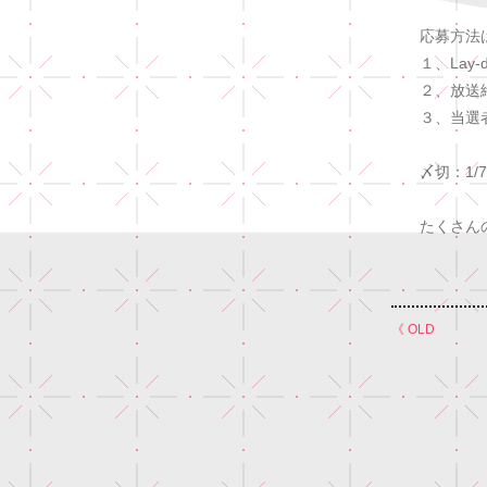
応募方法
１、Lay-d
２、放送
３、当選
〆切：1/7(
たくさん
《 OLD