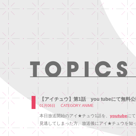
【アイチュウ】第1話 you tubeにて無料
01月06日
CATEGORY: ANIME
本日放送開始のアイ★チュウ1話を、
youtube
にて
見逃してしまった方、放送後にアイ★チュウを知