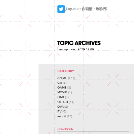
Lay-duce作画部・制作部
Last up date : 2026.07.06
CATEGORY
ANIME
(161)
CM
(1)
GAME
(3)
MOVIE
(1)
OAD
(8)
OTHER
(61)
OVA
(2)
PV
(6)
recruit
(17)
ARCHIVES