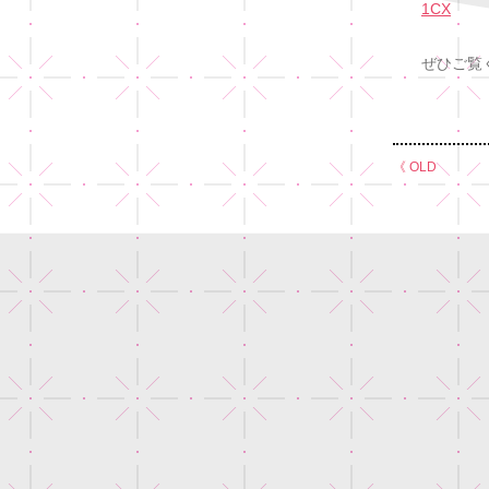
1CX
ぜひご覧
《 OLD