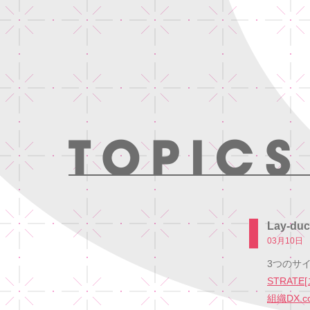
Lay-
03月10日
3つのサ
STRATE
組織DX.c