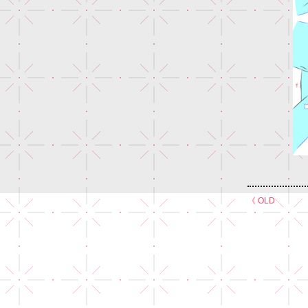
《 OLD