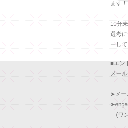
ます！
10分
選考に
ーして
■エン
メール
➤メール
➤enga
(ワン