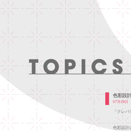
色彩設
07月29日
『クレバ
色彩設計