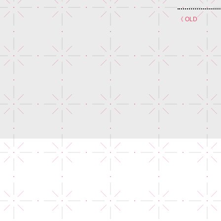
《 OLD