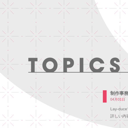
制作事
04月01日
Lay-
詳しい内