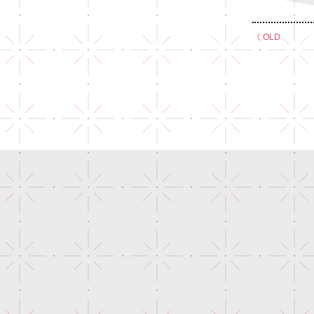
《 OLD