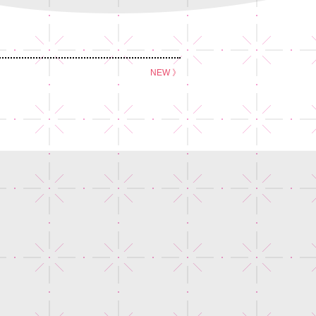
NEW 》