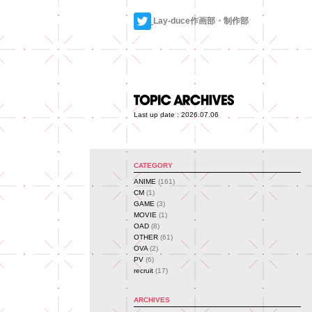
Lay-duce作画部・制作部
Last up date : 2026.07.06
CATEGORY
ANIME
(161)
CM
(1)
GAME
(3)
MOVIE
(1)
OAD
(8)
OTHER
(61)
OVA
(2)
PV
(6)
recruit
(17)
ARCHIVES