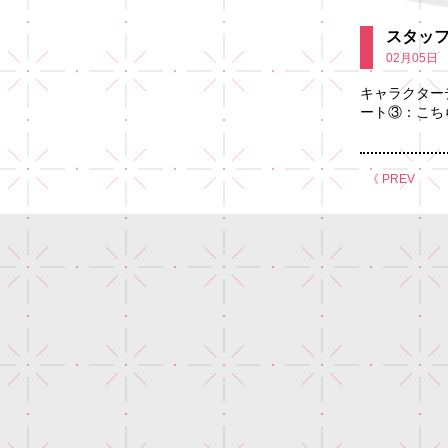
スタッフ
02月05日
キャラクター
ート③：こちら
《 PREV