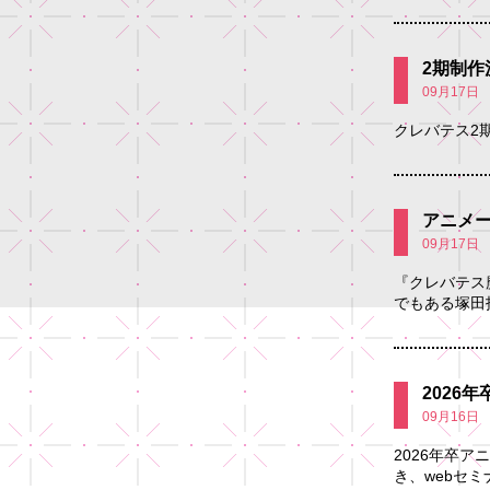
2期制作
09月17日
クレバテス2
アニメ
09月17日
『クレバテス
でもある塚田
2026
09月16日
2026年卒
き、webセミ