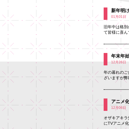
新年明
01月01日
旧年中は格別
て皆様に喜ん
年末年始休
12月26日
年の暮れのご
ざいますが弊
アニメ
12月06日
オザキアキラ
にTVアニメ化