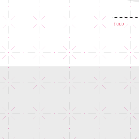
《 OLD