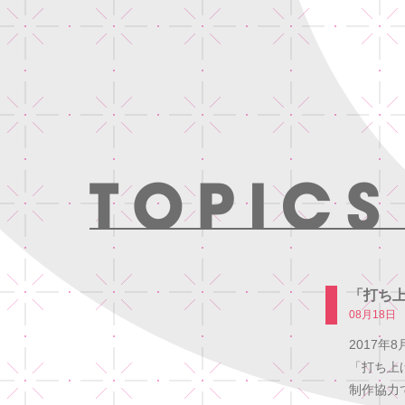
「打ち
08月18日
2017年
「打ち上
制作協力