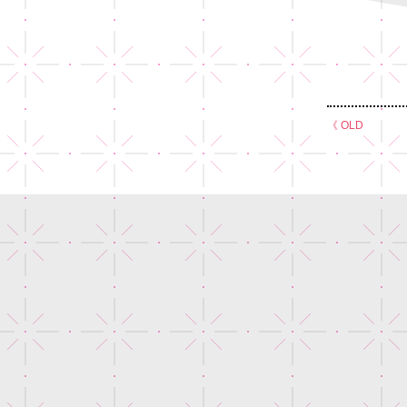
《 OLD