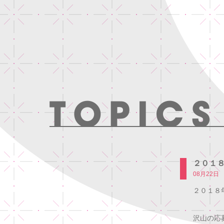
２０１
08月22日
２０１８
沢山の応